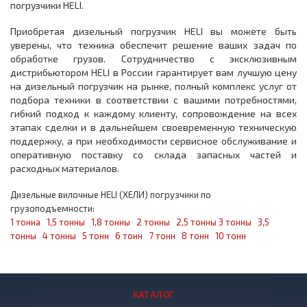
погрузчики HELI.
Приобретая дизельный погрузчик HELI вы можете быть
уверены, что техника обеспечит решение ваших задач по
обработке грузов. Сотрудничество с эксклюзивным
дистрибьютором HELI в России гарантирует вам лучшую цену
на дизельный погрузчик на рынке, полный комплекс услуг от
подбора техники в соответствии с вашими потребностями,
гибкий подход к каждому клиенту, сопровождение на всех
этапах сделки и в дальнейшем своевременную техническую
поддержку, а при необходимости сервисное обслуживание и
оперативную поставку со склада запасных частей и
расходных материалов.
Дизельные вилочные HELI (ХЕЛИ) погрузчики по
грузоподъемности:
1 тонна
1,5 тонны
1,8 тонны
2 тонны
2,5 тонны
3 тонны
3,5
тонны
4 тонны
5 тонн
6 тонн
7 тонн
8 тонн
10 тонн
КАТАЛОГ