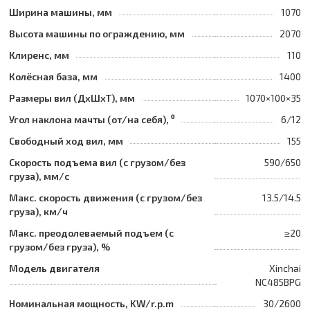
Ширина машины, мм
1070
Высота машины по ограждению, мм
2070
Клиренс, мм
110
Колёсная база, мм
1400
Размеры вил (ДхШхТ), мм
1070×100×35
Угол наклона мачты (от/на себя), ⁰
6/12
Свободный ход вил, мм
155
Скорость подъема вил (с грузом/без
590/650
груза), мм/с
Макс. скорость движения (с грузом/без
13.5/14.5
груза), км/ч
Макс. преодолеваемый подъем (с
≥20
грузом/без груза), %
Модель двигателя
Xinchai
NC485BPG
Номинальная мощность, KW/r.p.m
30/2600