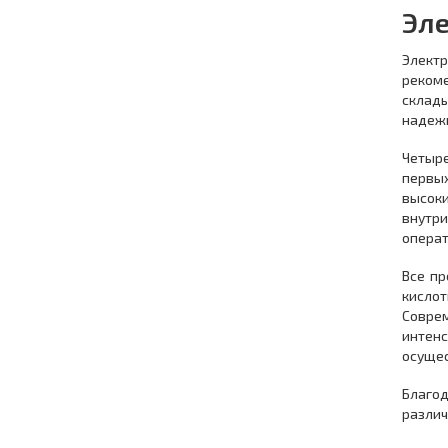
Эле
Элект
рекоме
склады
надежн
Четыре
первых
высоки
внутр
операт
Все пр
кислот
Соврем
интенс
осущес
Благод
различ