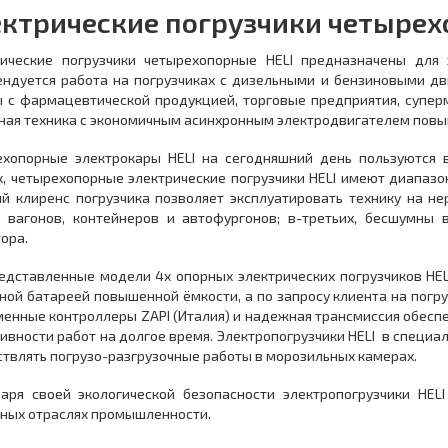
ктрические погрузчики четырех
рические погрузчики четырехопорные HELI предназначены для
ндуется работа на погрузчиках с дизельными и бензиновыми дв
 с фармацевтической продукцией, торговые предприятия, суперма
ая техника с экономичным асинхронным электродвигателем пов
хопорные электрокары HELI на сегодняшний день пользуются в
, четырехопорные электрические погрузчики HELI имеют диапазон 
й клиренс погрузчика позволяет эксплуатировать технику на н
и вагонов, контейнеров и автофургонов; в-третьих, бесшумны
ора.
едставленные модели 4х опорных электрических погрузчиков HE
ной батареей повышенной ёмкости, а по запросу клиента на погр
енные контроллеры ZAPI (Италия) и надежная трансмиссия обеспе
ивности работ на долгое время. Электропогрузчики HELI в специа
твлять погрузо-разгрузочные работы в морозильных камерах.
аря своей экологической безопасности электропогрузчики HEL
ных отраслях промышленности.