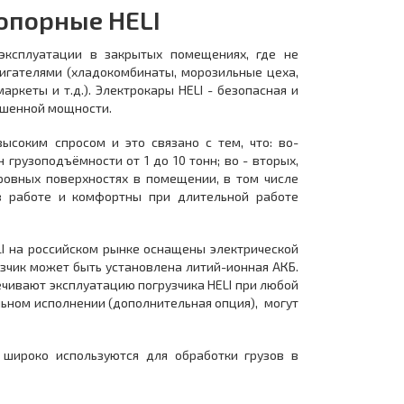
опорные HELI
 эксплуатации в закрытых помещениях, где не
игателями (хладокомбинаты, морозильные цеха,
ркеты и т.д.). Электрокары HELI - безопасная и
ышенной мощности.
ысоким спросом и это связано с тем, что: во-
грузоподъёмности от 1 до 10 тонн; во - вторых,
еровных поверхностях в помещении, в том числе
 в работе и комфортны при длительной работе
LI на российском рынке оснащены электрической
узчик может быть установлена литий-ионная АКБ.
чивают эксплуатацию погрузчика HELI при любой
льном исполнении (дополнительная опция), могут
I широко используются для обработки грузов в