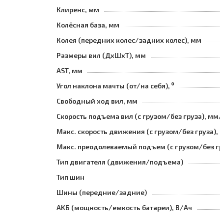
Клиренс, мм
Колёсная база, мм
Колея (передних колес/задних колес), мм
Размеры вил (ДхШхТ), мм
AST, мм
Угол наклона мачты (от/на себя), ⁰
Свободный ход вил, мм
Скорость подъема вил (с грузом/без груза), мм
Макс. скорость движения (с грузом/без груза),
Макс. преодолеваемый подъем (с грузом/без г
Тип двигателя (движения/подъема)
Тип шин
Шины (передние/задние)
АКБ (мощность/емкость батареи), В/Ач