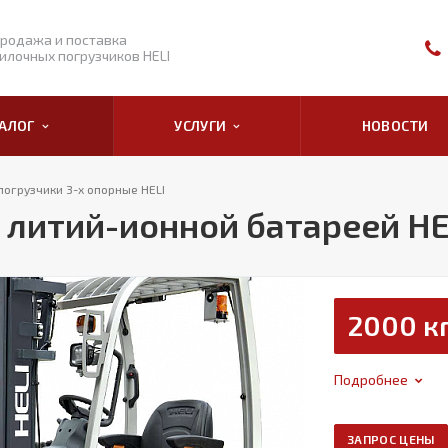
родажа и поставка
илочных погрузчиков HELI
ТАЛОГ
УСЛУГИ
НОВОСТИ
погрузчики 3-х опорные HELI
 литий-ионной батареей HE
2000 к
Подробнее
ЗАПРОС ЦЕНЫ