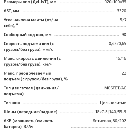
Размеры вил (ДхШхТ), мм
920×100×35
AST, мм
3320
Угол наклона мачты (от/на
5/7
себя), ⁰
Свободный ход вил, мм
90
Скорость подъема вил (с
0,45/0,65
грузом/без груза), мм/с
Макс. скорость движения (с
16/16
грузом/без груза), км/ч
Макс. преодолеваемый
22
подъем (с грузом/без груза), %
Тип двигателя (движения/
MOSFET/AC
подъема)
Тип шин
Цельнолитые
Шины (передние/задние)
18x7-8 |140/55-9
АКБ (мощность/емкость
Литиевая, 80/202
батареи), В/Ач