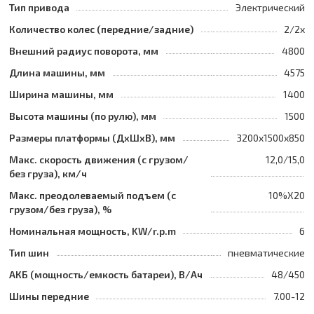
Тип привода
Электрический
Количество колес (передние/задние)
2/2x
Внешний радиус поворота, мм
4800
Длина машины, мм
4575
Ширина машины, мм
1400
Высота машины (по рулю), мм
1500
Размеры платформы (ДxШxВ), мм
3200x1500x850
Макс. скорость движения (с грузом/
12,0/15,0
без груза), км/ч
Макс. преодолеваемый подъем (с
10%Х20
грузом/без груза), %
Номинальная мощность, KW/r.p.m
6
Тип шин
пневматические
АКБ (мощность/емкость батареи), В/Ач
48/450
Шины передние
7.00-12