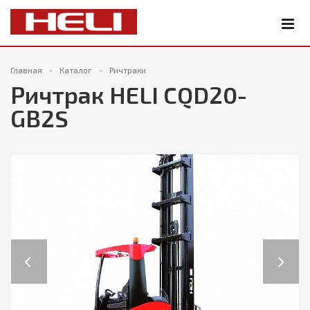
Главная
Каталог
Ричтраки
Ричтрак HELI CQD20-
GB2S
Previous
Next