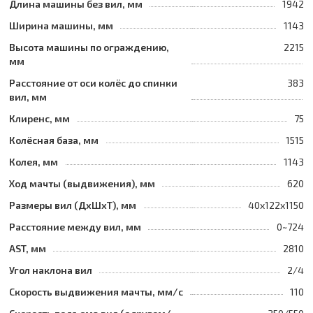
Длина машины без вил, мм
1942
Ширина машины, мм
1143
Высота машины по ограждению,
2215
мм
Расстояние от оси колёс до спинки
383
вил, мм
Клиренс, мм
75
Колёсная база, мм
1515
Колея, мм
1143
Ход мачты (выдвижения), мм
620
Размеры вил (ДхШхТ), мм
40x122x1150
Расстояние между вил, мм
0~724
AST, мм
2810
Угол наклона вил
2/4
Скорость выдвижения мачты, мм/с
110