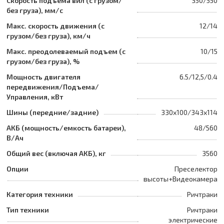
Скорость подъема вил (с грузом/
350/550
без груза), мм/с
Макс. скорость движения (с
12/14
грузом/без груза), км/ч
Макс. преодолеваемый подъем (с
10/15
грузом/без груза), %
Мощность двигателя
6.5/12,5/0.4
передвижения/Подъема/
Управления, кВт
Шины (передние/задние)
330x100/343x114
АКБ (мощность/емкость батареи),
48/560
В/Ач
Общий вес (включая АКБ), кг
3560
Опции
Преселектор
высоты+Видеокамера
Категория техники
Ричтраки
Тип техники
Ричтраки
электрические