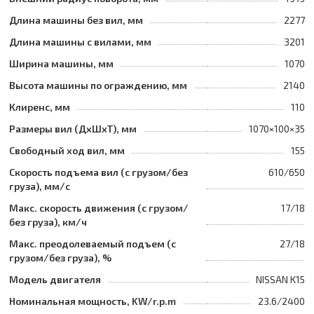
Длина машины без вил, мм
2277
Длина машины с вилами, мм
3201
Ширина машины, мм
1070
Высота машины по ограждению, мм
2140
Клиренс, мм
110
Размеры вил (ДхШхТ), мм
1070×100×35
Свободный ход вил, мм
155
Скорость подъема вил (с грузом/без
610/650
груза), мм/с
Макс. скорость движения (с грузом/
17/18
без груза), км/ч
Макс. преодолеваемый подъем (с
27/18
грузом/без груза), %
Модель двигателя
NISSAN K15
Номинальная мощность, KW/r.p.m
23.6/2400